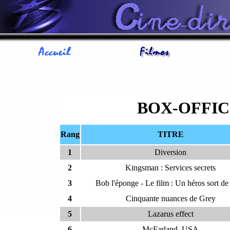
BOX-OFFI
Rang
TITRE
1
Diversion
2
Kingsman : Services secrets
3
Bob l'éponge - Le film : Un héros sort de 
4
Cinquante nuances de Grey
5
Lazarus effect
6
McFarland, USA