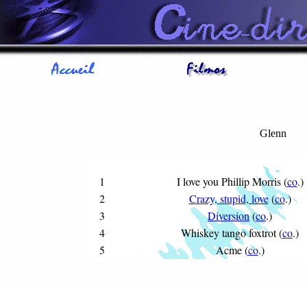
Glenn
1
I love you Phillip Morris (
co
.)
2
Crazy, stupid, love
(
co
.)
3
Diversion
(
co
.)
4
Whiskey tango foxtrot
(
co
.)
5
Acme (
co
.)