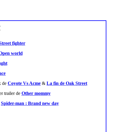
Street fighter
 Open world
ught
ace
ux de
Coyote Vs Acme
&
La fin de Oak Street
r trailer de
Other mommy
r
Spider-man : Brand new day