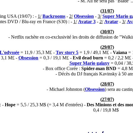
- M. Ali ne sera pas "Blade"..
(
31/07
)
ing USA (19/07) : -
1/
Backrooms
-
2/
Obsession
-
3/
Super Mario g
ntes DVD / Blu-ray en France (S30) : -
1/
Avatar 3
-
2/
Avatar
-
3/
Av
(
30/07
)
- Netflix rachète en co-exclusivité les droits de diffusion de "Walk
(
29/07
)
L'odyssée
= 11,9 / 35,3 M£ -
Toy story 5
= 1,9 / 49,1 M£ -
Vaiana
= 
/ 3,1 M£ -
Obsession
= 0,3 / 19,1 M£ -
Evil dead burn
= 0,2 / 2,2 M£
Super Mario galaxy
= 0,04 / 38
- Box office Corée :
Spider-man BND
= 4,8 M
- Décès du DJ français Kavinsky à 50 an
(
28/07
)
- Michael Johnston (
Obsession
) sera au casti
(
27/07
)
: -
Hope
= 5,5 / 25,3 M$ (= 3,4 M d'entrées) -
Des Minions et des mo
0,4 / 19,8 M$