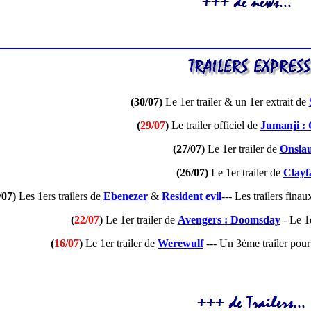
(
30/07
)
Le 1er trailer & un 1er extrait de
(
29/07
)
Le trailer officiel de
Jumanji :
(
27/07
)
Le 1er trailer de
Onsla
(
26/07
)
Le 1er trailer de
Clayf
/07
)
Les 1ers trailers de
Ebenezer
&
Resident evil
--- Les trailers fina
(
22/07
)
Le 1er trailer de
Avengers : Doomsday
- Le 1e
(
16/07
)
Le 1er trailer de
Werewulf
--- Un 3ème trailer pou