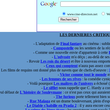
www.cine-directors.net
W
LES DERNIERES CRITIQU
- L'adaptation de
Final fantasy
au cinéma : subli
-
Compostelle
ou les sentiers de la r
- Comme une nouvelle envie d'appartenir à cette
-
L'odyssée
m'a déçu ; au-delà de ses 
- Revoir
Les rois du désert
et être à nouveau emporté
-
Ceux qui comptent
n'aura pas assez co
- Les films de requins ont donné plus de navets que de chefs-d'oeuvre :
-
Victor comme tout le monde
ma
-
Les femmes de ses rêves
: la comédie cyniq
- Voilà pourquoi
Les maîtres de l'univers
a échoué (
-
Le sifflet
nous rappelle que C. Hardy a c
eul défaut de
L'histoire de Souleymane
: ce n'est pas ceux qui auraient
-
The furious
porte tellement bien 
-
Rue Malaga
est un drame bouleversant, plein d'espo
-
Le Diable s'habille en Prada 2
: il y aura encore ceux
-
Le crime du 3ème étage
: les spectateurs sont passés 