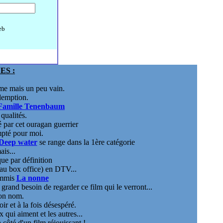
eb
ES :
me mais un peu vain.
édemption.
Famille Tenenbaum
qualités.
 par cet ouragan guerrier
mpté pour moi.
Deep water
se range dans la 1ère catégorie
is...
ue par définition
au box office) en DTV...
ommis
La nonne
 grand besoin de regarder ce film qui le verront...
son nom.
ir et à la fois désespéré.
 qui aiment et les autres...
à côté d'un film réjouissant !