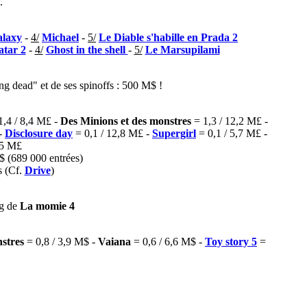
.
alaxy
-
4/
Michael
-
5/
Le Diable s'habille en Prada 2
atar 2
-
4/
Ghost in the shell
-
5/
Le Marsupilami
ing dead" et de ses spinoffs : 500 M$ !
1,4 / 8,4 M£ -
Des Minions et des monstres
= 1,3 / 12,2 M£ -
 -
Disclosure day
= 0,1 / 12,8 M£ -
Supergirl
= 0,1 / 5,7 M£ -
,5 M£
$ (689 000 entrées)
s (Cf.
Drive
)
ng de
La momie 4
nstres
= 0,8 / 3,9 M$ -
Vaiana
= 0,6 / 6,6 M$ -
Toy story 5
=