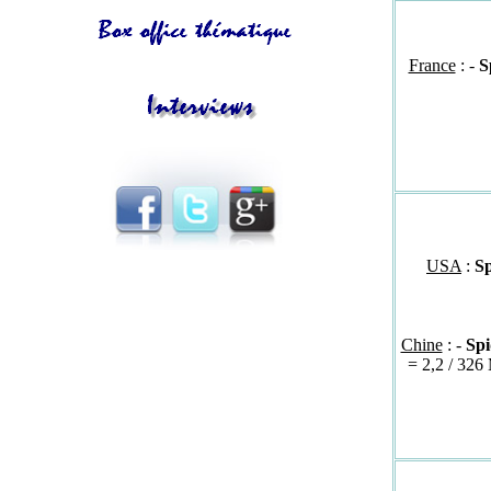
France
: -
S
USA
:
S
Chine
: -
Spi
= 2,2 / 326