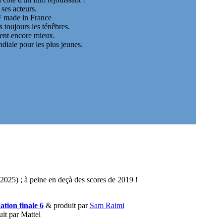
ses acteurs.
F made in France
as toujours les ténêbres.
ent encore mieux.
iale pour les plus jeunes.
à 2025) ; à peine en deçà des scores de 2019 !
ation finale 6
& produit par
Sam Raimi
uit par Mattel