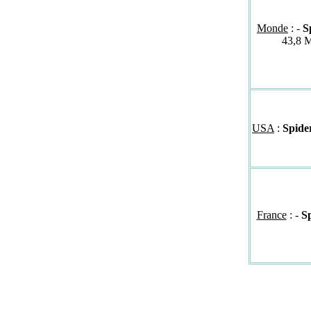
Monde
: -
S
43,8 
USA
:
Spide
France
:
-
Sp