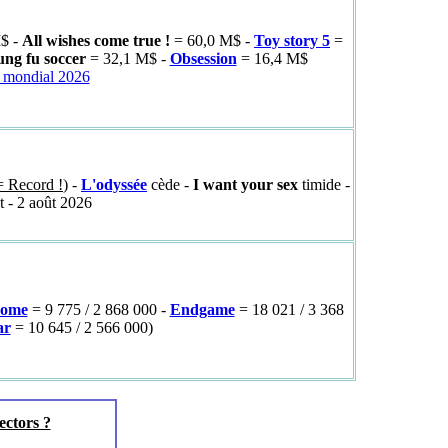
M$ -
All wishes come true !
= 60,0 M$ -
Toy story 5
=
ng fu soccer
= 32,1 M$ -
Obsession
= 16,4 M$
e mondial 2026
 Record !
) -
L'odyssée
cède -
I want your sex
timide -
t - 2 août 2026
home
= 9 775 / 2 868 000 -
Endgame
= 18 021 / 3 368
ar
= 10 645 / 2 566 000)
ectors ?