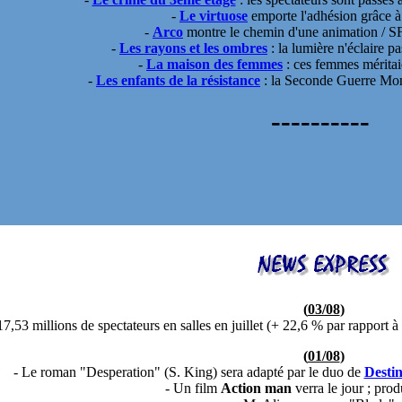
-
Le virtuose
emporte l'adhésion grâce à 
-
Arco
montre le chemin d'une animation / S
-
Les rayons et les ombres
: la lumière n'éclaire p
-
La maison des femmes
: ces femmes méritai
-
Les enfants de la résistance
: la Seconde Guerre Mond
----------
(
03/08
)
17,53 millions de spectateurs en salles en juillet (+ 22,6 % par rapport 
(
01/08
)
- Le roman "Desperation" (S. King) sera adapté par le duo de
Destin
- Un film
Action man
verra le jour ; prod