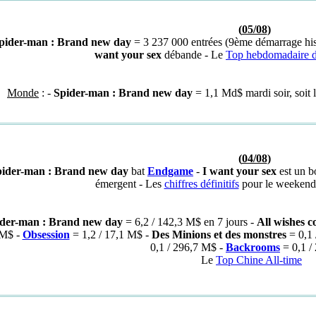
(
05/08
)
pider-man : Brand new day
= 3 237 000 entrées (9ème démarrage his
want your sex
débande - Le
Top hebdomadaire du
Monde
: -
Spider-man : Brand new day
= 1,1 Md$ mardi soir, soit l
(
04/08
)
pider-man : Brand new day
bat
Endgame
-
I want your sex
est un b
émergent - Les
chiffres définitifs
pour le weekend d
der-man : Brand new day
= 6,2 / 142,3 M$ en 7 jours -
All wishes c
 M$ -
Obsession
= 1,2 / 17,1 M$ -
Des Minions et des monstres
= 0,1 
0,1 / 296,7 M$ -
Backrooms
= 0,1 /
Le
Top Chine All-time