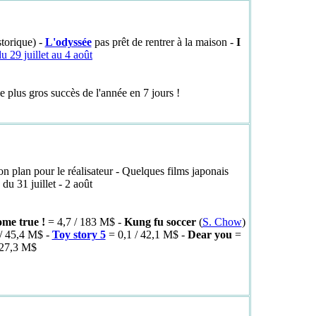
torique) -
L'odyssée
pas prêt de rentrer à la maison -
I
 29 juillet au 4 août
e plus gros succès de l'année en 7 jours !
on plan pour le réalisateur - Quelques films japonais
u 31 juillet - 2 août
ome true !
= 4,7 / 183 M$ -
Kung fu soccer
(
S. Chow
)
/ 45,4 M$ -
Toy story 5
= 0,1 / 42,1 M$ -
Dear you
=
 27,3 M$