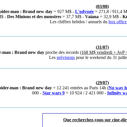
(
03/08
)
pider-man : Brand new day
= 927 M$ -
L'odyssée
= 271,8 / 911,4 
M$ -
Des Minions et des monstres
= 37,7 M$ -
Vaiana
= 32,9 M$ -
Ku
Les chiffres hebdos / annuels du
box offic
(
31/07
)
r-man : Brand new day
proche des records (
168 M$ vendredi + AvP =
Les
prévisions
pour le weekend du 31 juille
(
29/07
)
ider-man : Brand new day
= 12 241 entrées au Paris 14h (
No way 
000 -
Star wars 9
= 10 924 / 2 421 000 -
Infinity w
Que recherchez-vous sur cine-dir