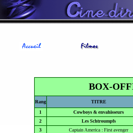
BOX-OFF
Rang
TITRE
1
Cowboys & envahisseurs
2
Les Schtroumpfs
3
Captain America : First avenger