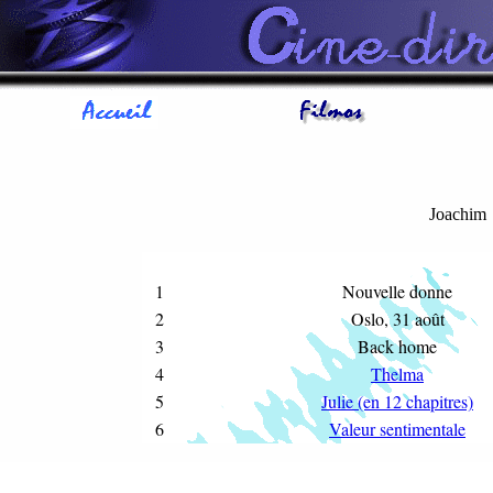
Joachim
1
Nouvelle donne
2
Oslo, 31 août
3
Back home
4
Thelma
5
Julie (en 12 chapitres)
6
Valeur sentimentale